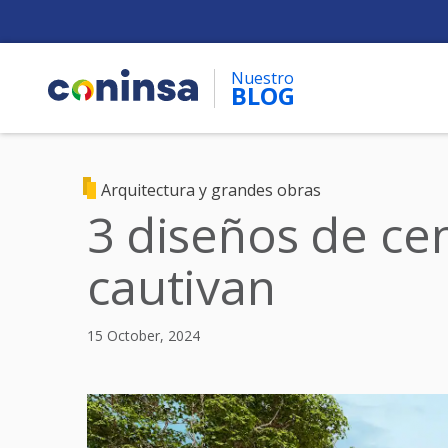
Skip
to
main
Nuestro
content
BLOG
Arquitectura y grandes obras
3 diseños de ce
cautivan
15 October, 2024