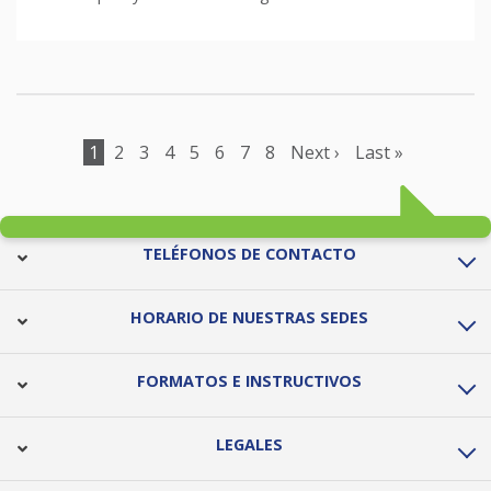
Pagination
Current
1
Page
2
Page
3
Page
4
Page
5
Page
6
Page
7
Page
8
Next
Next ›
Last
Last »
page
page
page
TELÉFONOS DE CONTACTO
HORARIO DE NUESTRAS SEDES
FORMATOS E INSTRUCTIVOS
LEGALES