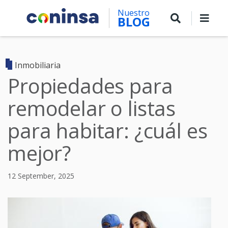
Skip
Nuestro
to
BLOG
main
content
Inmobiliaria
Propiedades para
remodelar o listas
para habitar: ¿cuál es
mejor?
12 September, 2025