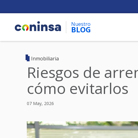
Skip
to
main
Nuestro
content
BLOG
Inmobiliaria
Riesgos de arre
cómo evitarlos
07 May, 2026