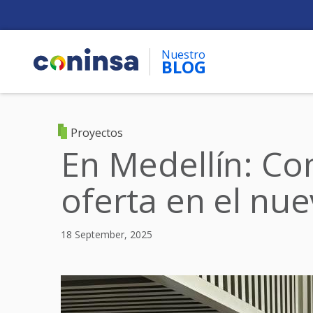
Skip
to
main
Nuestro
content
BLOG
Proyectos
En Medellín: Co
oferta en el nu
18 September, 2025