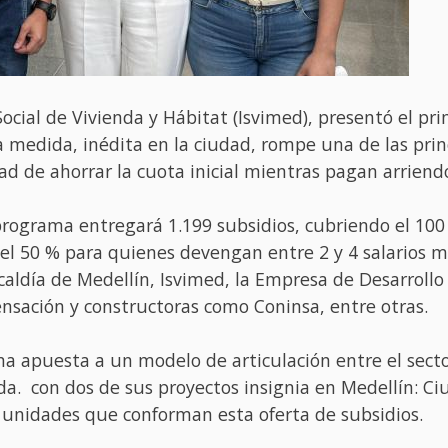
Social de Vivienda y Hábitat (Isvimed), presentó el prim
sta medida, inédita en la ciudad, rompe una de las pr
dad de ahorrar la cuota inicial mientras pagan arriend
programa entregará 1.199 subsidios, cubriendo el 100 
 el 50 % para quienes devengan entre 2 y 4 salarios m
lcaldía de Medellín, Isvimed, la Empresa de Desarrollo
nsación y constructoras como Coninsa, entre otras.
na apuesta a un modelo de articulación entre el secto
da. con dos de sus proyectos insignia en Medellín: C
 unidades que conforman esta oferta de subsidios.