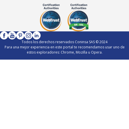
Todos los derechos reservados Coninsa SAS © 2024
Para una mejor experiencia en este portal te recomendamos usar uno de
estos exploradores: Chrome, Mozilla u Opera.