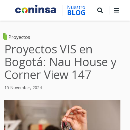
Skip
Nuestro
to
BLOG
main
content
Proyectos
Proyectos VIS en
Bogotá: Nau House y
Corner View 147
15 November, 2024