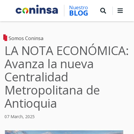
Skip
Nuestro
to
BLOG
main
content
Somos Coninsa
LA NOTA ECONÓMICA:
Avanza la nueva
Centralidad
Metropolitana de
Antioquia
07 March, 2025