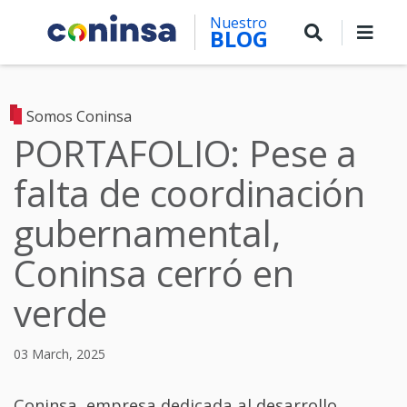
Skip
Nuestro
to
BLOG
main
content
Somos Coninsa
PORTAFOLIO: Pese a
falta de coordinación
gubernamental,
Coninsa cerró en
verde
03 March, 2025
Coninsa, empresa dedicada al desarrollo