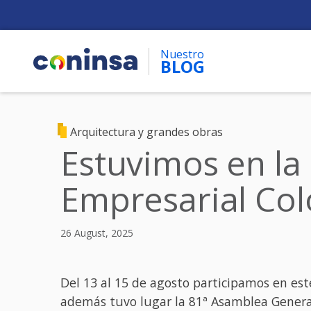
Skip
to
main
Nuestro
content
BLOG
Arquitectura y grandes obras
Estuvimos en la
Empresarial Co
26 August, 2025
Del 13 al 15 de agosto participamos en es
además tuvo lugar la 81ª Asamblea General d