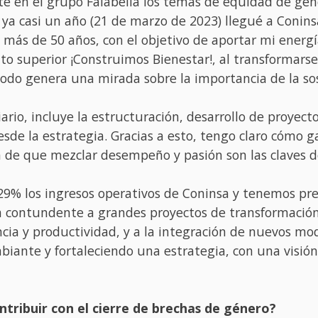
e en el grupo Falabella los temas de equidad de gén
 ya casi un año (21 de marzo de 2023) llegué a Conins
 más de 50 años, con el objetivo de aportar mi energí
ito superior ¡Construimos Bienestar!, al transformars
 todo genera una mirada sobre la importancia de la so
iario, incluye la estructuración, desarrollo de proyect
desde la estrategia. Gracias a esto, tengo claro cómo
 de que mezclar desempeño y pasión son las claves de
% los ingresos operativos de Coninsa y tenemos prev
contundente a grandes proyectos de transformación d
ncia y productividad, y a la integración de nuevos m
ante y fortaleciendo una estrategia, con una visión
tribuir con el cierre de brechas de género?