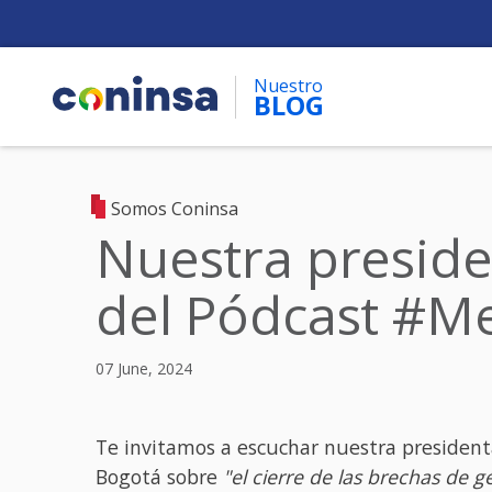
Skip
to
main
Nuestro
content
BLOG
Somos Coninsa
Nuestra preside
del Pódcast #Me
07 June, 2024
Te invitamos a escuchar nuestra preside
Bogotá sobre
"el cierre de las brechas de g