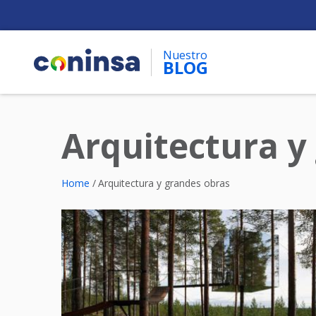
Skip
to
main
Nuestro
content
BLOG
Arquitectura y
Breadcrumb
Home
Arquitectura y grandes obras