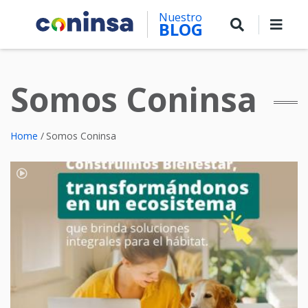
Skip
Nuestro
to
BLOG
main
content
Somos Coninsa
Breadcrumb
Home
Somos Coninsa