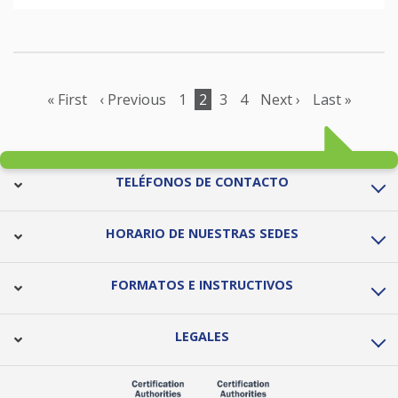
Pagination
First
« First
Previous
‹ Previous
Page
1
Current
2
Page
3
Page
4
Next
Next ›
Last
Last »
page
page
page
page
page
TELÉFONOS DE CONTACTO
HORARIO DE NUESTRAS SEDES
FORMATOS E INSTRUCTIVOS
LEGALES